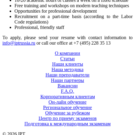
16-20 academic hours of classes a week on a fixed schedule
Free training and workshops on modern teaching techniques
Opportunities for professional development
Recruitment on a part-time basis (according to the Labor
Code regulations)
Professional, friendly staff
To apply, please send your resume with contact information to
info@iptrussia.ru
or call our office at +7 (495) 228 35 13
О компании
Статьи
Наши клиенты
Наша методика
Наши преподаватели
Наши партнеры
Вакансии
F.A.Q.
Корпоративным клиентам
Он-лайн обучение
Региональное обучение
Обучение за рубежом
Центр по приему экзаменов
Подготовка к международным экзаменам
© 2026 IPT.